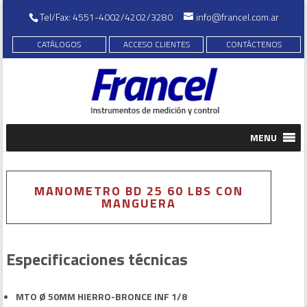
Tel/Fax: 4551-4002/4202/3280
info@francel.com.ar
CATÁLOGOS
ACCESO CLIENTES
CONTÁCTENOS
MENU
MANOMETRO BD 25 60 LBS CON
MANGUERA
Especificaciones técnicas
MTO Ø 50MM HIERRO-BRONCE INF 1/8